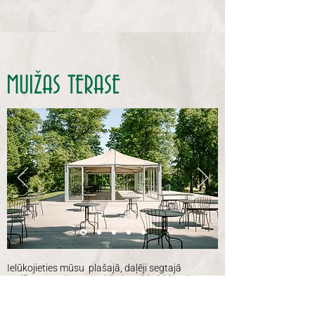
MUIŽAS TERASE
Ielūkojieties mūsu plašajā, daļēji segtajā
Muižas terasē! Caurspīdīgās stikla bīdāmās
durvis ļauj sajust senās Esena muižas
dižkoku klātbūtni. No šejienes paveras elpu
aizraujošs