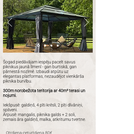
Šogad piedāvājam iespēju pacelt savus
piknikus jaunā līmenī - gan burtiskā, gan
pārnestā nozīmē. Izbaudi atpūtu uz
elegantas platformas, nezaudējot vienkārša
piknika burvību.
300m norobežota teritorija ar 40m
² terasi un
nojumi.
Iekšpusē: galdiņš, 4 pīti krēsli, 2 pīti dīvāniņi,
spilveni.
Ārpusē: mangalis, piknika galds + 2 soli,
zemais āra galdiņš, malka, atkritumu tvertne.
Otrdiena-ceturtdiena 80€