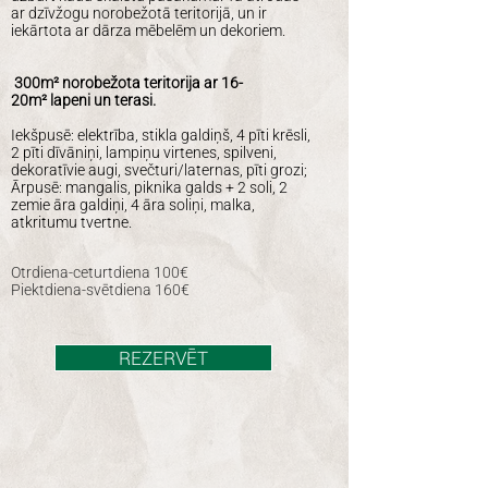
ar dzīvžogu norobežotā teritorijā, un ir
iekārtota ar dārza mēbelēm un dekoriem.
300m² norobežota teritorija ar 16-
20m
²
lapeni un terasi.
Iekšpusē: elektrība, stikla galdiņš, 4 pīti krēsli,
2 pīti dīvāniņi, lampiņu virtenes, spilveni,
dekoratīvie augi, svečturi/laternas, pīti grozi;
Ārpusē: mangalis, piknika galds + 2 soli, 2
zemie āra galdiņi, 4 āra soliņi, malka,
atkritumu tvertne.
Otrdiena-ceturtdiena 100€
Piektdiena-svētdiena 160€​
REZERVĒT