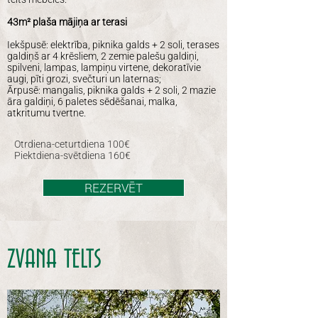
43m² plaša mājiņa ar terasi
Iekšpusē: elektrība, piknika galds + 2 soli, terases
galdiņš ar 4 krēsliem, 2 zemie palešu galdiņi,
spilveni, lampas, lampiņu virtene, dekoratīvie
augi, pīti grozi, svečturi un laternas;
Ārpusē: mangalis, piknika galds + 2 soli, 2 mazie
āra galdiņi, 6 paletes sēdēšanai, malka,
atkritumu tvertne.
Otrdiena-ceturtdiena 100€
Piektdiena-svētdiena 160€
REZERVĒT
ZVANA TELTS