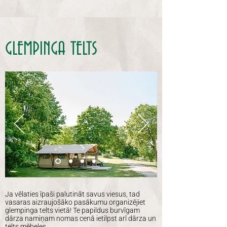
GLEMPINGA TELTS
Ja vēlaties īpaši palutināt savus viesus, tad
vasaras aizraujošāko pasākumu organizējiet
glempinga telts vietā! Te papildus burvīgam
dārza namiņam nomas cenā ietilpst arī dārza un
telts mēbeles.