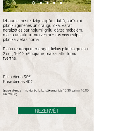
Izbaudiet nesteidzīgu atpūtu dabā, sarīkojot
pikniku ģimenes un draugu lokā. Varat
neraizēties par nojumi, grilu, dārza mēbelēm,
malku un atkritumu tvertni – tas viss ietilpst
piknika vietas nomā.
Plaša teritorija ar mangali, lielais piknika galds +
2 soli, 10-12m² nojume, malka, atkritumu
tvertne.
Pilna diena 55€
Puse dienas 40€
(puse dienas = no darba laika sākuma līdz 15.30 vai no 16.00
līdz 20.00)
REZERVĒT