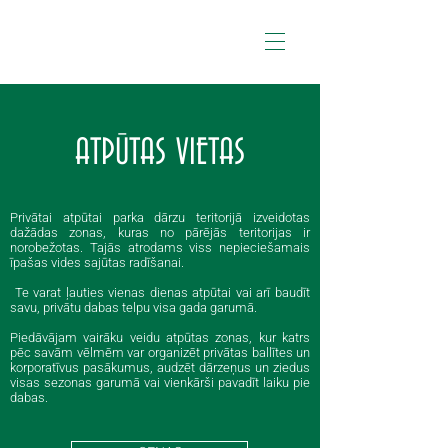
ATPŪTAS VIETAS
Privātai atpūtai parka dārzu teritorijā izveidotas
dažādas zonas, kuras no pārējās teritorijas ir
norobežotas. Tajās atrodams viss nepieciešamais
īpašas vides sajūtas radīšanai.
Te varat ļauties vienas dienas atpūtai vai arī baudīt
savu, privātu dabas telpu visa gada garumā.
Piedāvājam vairāku veidu atpūtas zonas, kur katrs
pēc savām vēlmēm var organizēt privātas ballītes un
korporatīvus pasākumus, audzēt dārzeņus un ziedus
visas sezonas garumā vai vienkārši pavadīt laiku pie
dabas.