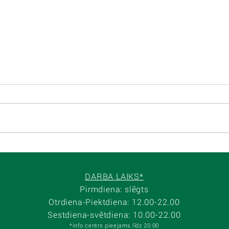
DARBA LAIKS*
Pirmdiena: slēgts
Otrdiena-Piektdiena: 12.00-22.00
Sestdiena-svētdiena:
10.00-22.00
*info centrs pieejams līdz 20.00