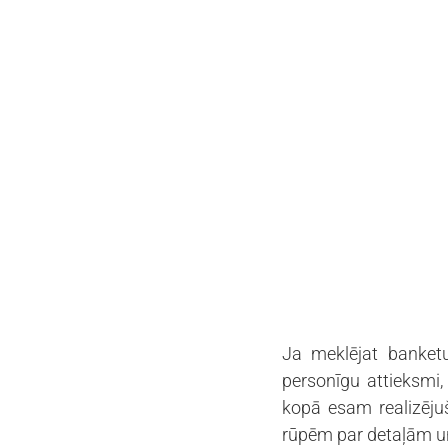
Ja meklējat banketu
personīgu attieksmi
kopā esam realizējuš
rūpēm par detaļām un 