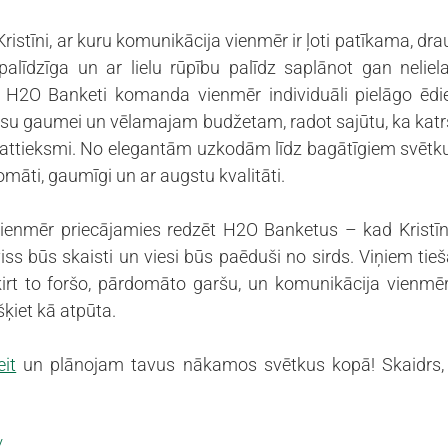
Kristīni, ar kuru komunikācija vienmēr ir ļoti patīkama, dra
zpalīdzīga un ar lielu rūpību palīdz saplānot gan neliela
 H2O Banketi komanda vienmēr individuāli pielāgo ēdien
su gaumei un vēlamajam budžetam, radot sajūtu, ka katr
 attieksmi. No elegantām uzkodām līdz bagātīgiem svētku
māti, gaumīgi un ar augstu kvalitāti.
enmēr priecājamies redzēt H2O Banketus – kad Kristīne 
iss būs skaisti un viesi būs paēduši no sirds. Viņiem tie
šķirt to foršo, pārdomāto garšu, un komunikācija vienmēr i
ķiet kā atpūta. 
eit
 un plānojam tavus nākamos svētkus kopā! Skaidrs, k
/