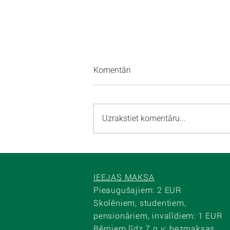
Komentāri
Uzrakstiet komentāru...
Uzkoda ar Odziņu: ģimenes
radīti svētku mielasti
IEEJAS MAKSA
Pieaugušajiem: 2 EUR
Skolēniem, studentiem,
pensionāriem, invalīdiem: 1 EUR
Bērniem līdz 7.g.v: bezmaksas