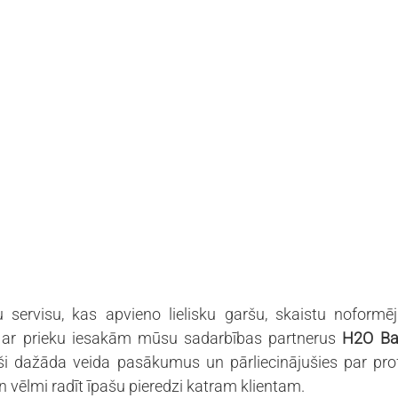
 servisu, kas apvieno lielisku garšu, skaistu noformēj
, ar prieku iesakām mūsu sadarbības partnerus 
H2O Ban
i dažāda veida pasākumus un pārliecinājušies par profe
vēlmi radīt īpašu pieredzi katram klientam. 