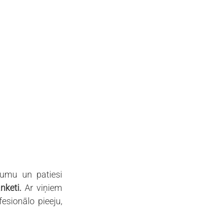
umu un patiesi 
keti.
 Ar viņiem 
sionālo pieeju, 