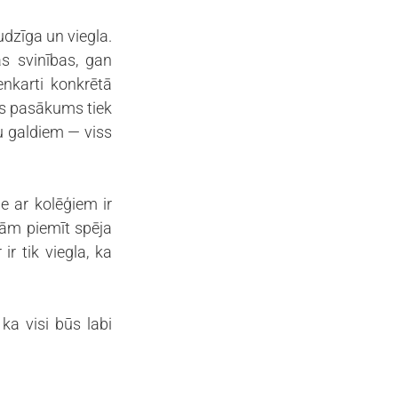
udzīga un viegla. 
s svinības, gan 
karti konkrētā 
s pasākums tiek 
 galdiem — viss 
ar kolēģiem ir 
šām piemīt spēja 
r tik viegla, ka 
a visi būs labi 