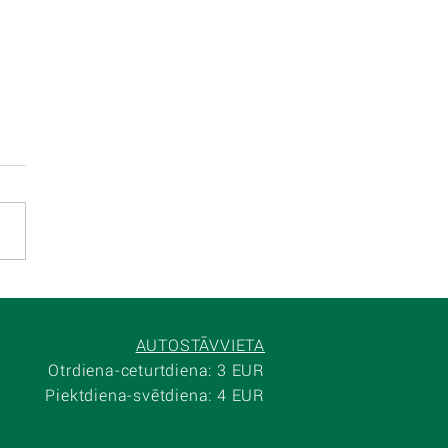
AUTOSTĀVVIETA
Otrdiena-ceturtdiena: 3 EUR
Piektdiena-svētdiena: 4 EUR