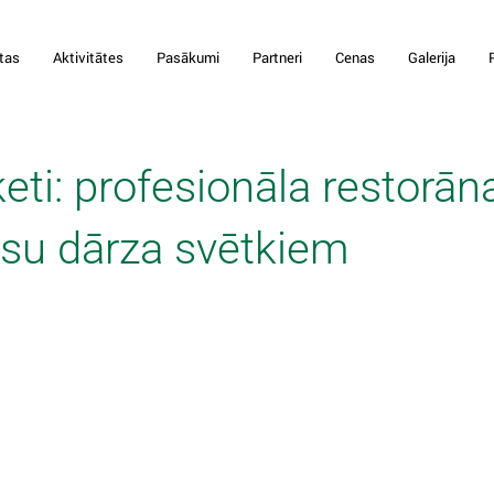
tas
Aktivitātes
Pasākumi
Partneri
Cenas
Galerija
ti: profesionāla restorān
ūsu dārza svētkiem