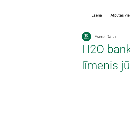
Esena
Atpūtas vie
Esena Dārzi
H2O banke
līmenis j